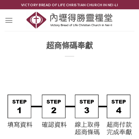
Skip
VICTORY BREAD OF LIFE CHRISTIAN CHURCH IN NEI-LI
to
content
超商條碼奉獻