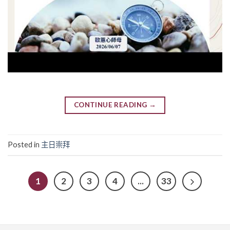
CONTINUE READING
→
Posted in
主日崇拜
1
2
3
4
...
33