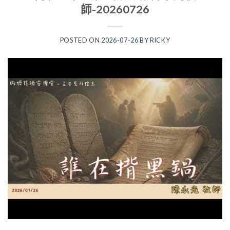
師-20260726
POSTED ON
2026-07-26
BY
RICKY