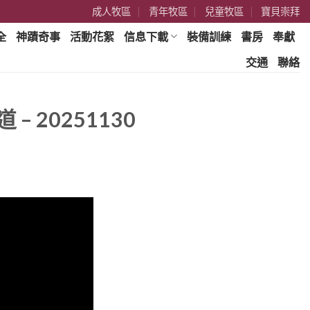
成人牧區
青年牧區
兒童牧區
寶貝崇拜
全
神蹟奇事
活動花絮
信息下載
裝備訓練
書房
奉獻
交通
聯絡
 20251130