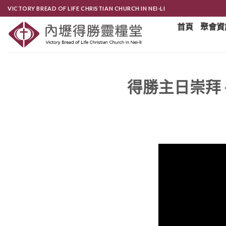
Skip
VICTORY BREAD OF LIFE CHRISTIAN CHURCH IN NEI-LI
to
首頁
聚會資
content
得勝主日崇拜 -