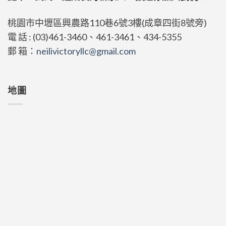
桃園市中壢區興農路110巷6號3樓(成章四街8號旁)
電 話 : (03)461-3460、461-3461、434-5355
郵 箱：
neilivictoryllc@gmail.com
地圖