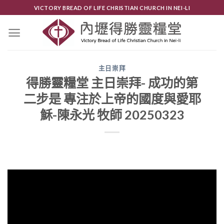
Skip
VICTORY BREAD OF LIFE CHRISTIAN CHURCH IN NEI-LI
to
content
主日崇拜
得勝靈糧堂 主日崇拜- 成功的第
二步是 專注於上帝的國度與愛耶
穌-陳永光 牧師 20250323