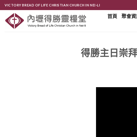
Skip
VICTORY BREAD OF LIFE CHRISTIAN CHURCH IN NEI-LI
to
首頁
聚會資
content
得勝主日崇拜-