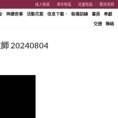
成人牧區
青年牧區
兒童牧區
寶貝崇拜
全
神蹟奇事
活動花絮
信息下載
裝備訓練
書房
奉獻
交通
聯絡
20240804