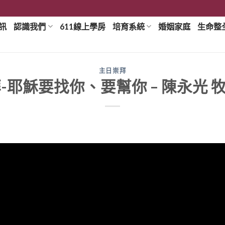
訊
認識我們
611線上學房
培育系統
婚姻家庭
生命整
主日崇拜
耶穌要找你、要幫你 – 陳永光 牧師 