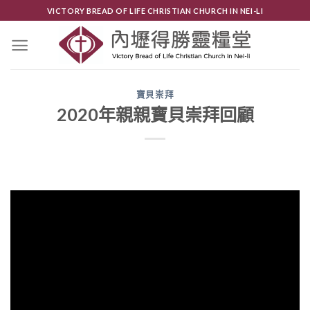
Skip
VICTORY BREAD OF LIFE CHRISTIAN CHURCH IN NEI-LI
to
content
寶貝崇拜
2020年親親寶貝崇拜回顧