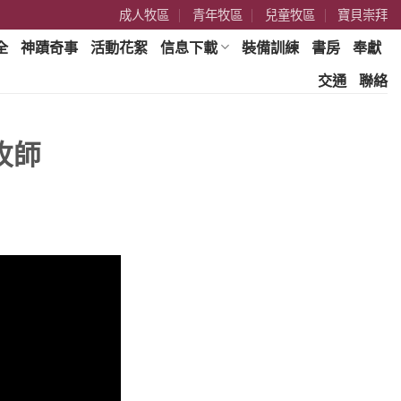
成人牧區
青年牧區
兒童牧區
寶貝崇拜
全
神蹟奇事
活動花絮
信息下載
裝備訓練
書房
奉獻
交通
聯絡
牧師