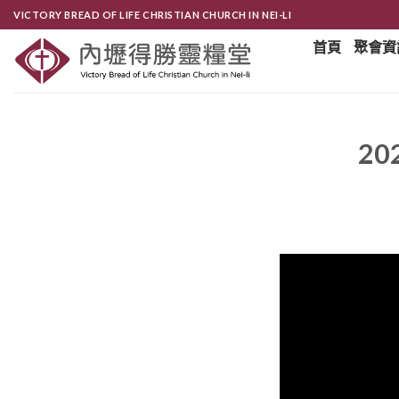
Skip
VICTORY BREAD OF LIFE CHRISTIAN CHURCH IN NEI-LI
to
首頁
聚會資
content
2