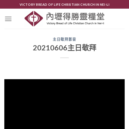
Skip
VICTORY BREAD OF LIFE CHRISTIAN CHURCH IN NEI-LI
to
content
主日敬拜影音
20210606主日敬拜