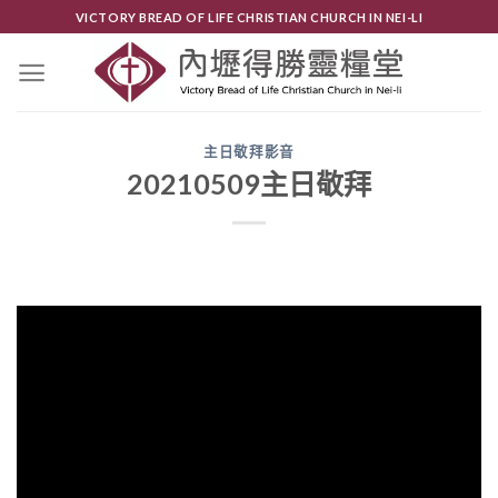
Skip
VICTORY BREAD OF LIFE CHRISTIAN CHURCH IN NEI-LI
to
content
主日敬拜影音
20210509主日敬拜