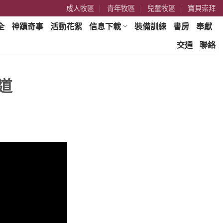
成人牧區
青年牧區
兒童牧區
寶貝崇拜
全
神蹟奇事
活動花絮
信息下載
裝備訓練
書房
奉獻
交通
聯絡
傳道