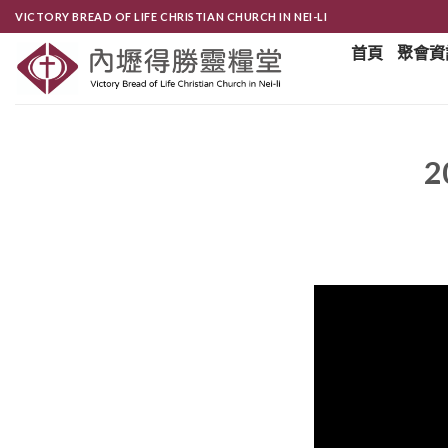
Skip
VICTORY BREAD OF LIFE CHRISTIAN CHURCH IN NEI-LI
to
首頁
聚會資
content
2