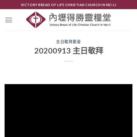
Skip
VICTORY BREAD OF LIFE CHRISTIAN CHURCH IN NEI-LI
to
content
主日敬拜影音
20200913 主日敬拜