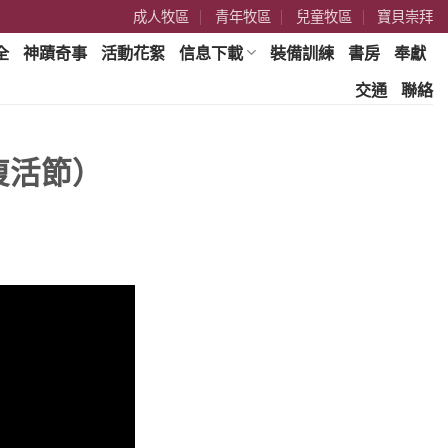
成人牧區
青年牧區
兒童牧區
寶貝崇拜
全
神蹟奇事
活動花絮
信息下載
裝備訓練
書房
奉獻
交通
聯絡
（復活節）