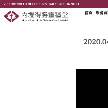
Skip
VICTORY BREAD OF LIFE CHRISTIAN CHURCH IN NEI-LI
to
首頁
聚會資
content
2020