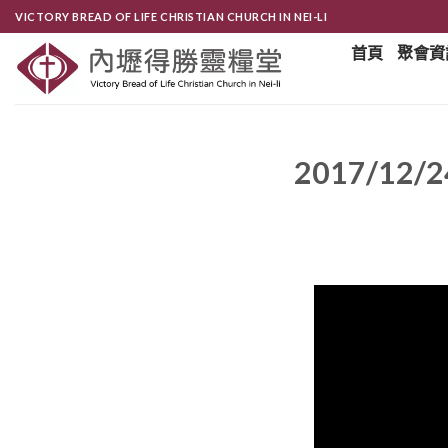
Skip
VICTORY BREAD OF LIFE CHRISTIAN CHURCH IN NEI-LI
to
首頁
聚會資
content
2017/