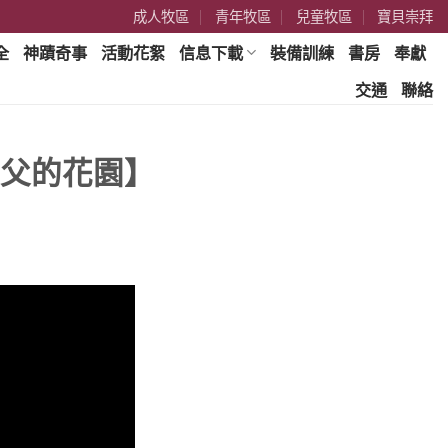
成人牧區
青年牧區
兒童牧區
寶貝崇拜
全
神蹟奇事
活動花絮
信息下載
裝備訓練
書房
奉獻
交通
聯絡
天父的花園】