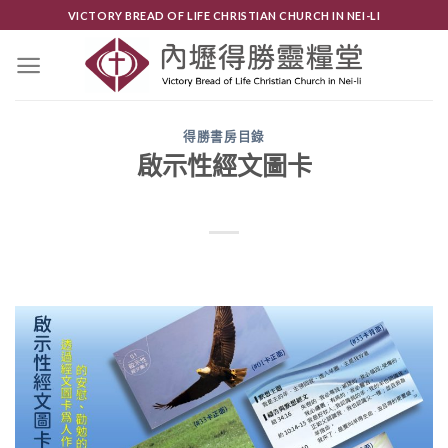
Skip
VICTORY BREAD OF LIFE CHRISTIAN CHURCH IN NEI-LI
to
content
得勝書房目錄
啟示性經文圖卡